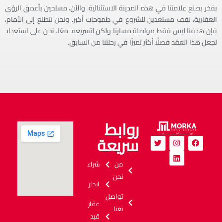
بفخر بصنع علامتنا في هذه المدينة الاستثنائية. والآن، مسلحين بأعمق الرؤى
العقارية، نقف مستعدين للشروع في طموحات أكبر. ونحن نتطلع إلى الأمام،
فإن هدفنا ليس فقط مواصلة مسارنا ولكن لتسريعه. معًا، نحن على استعداد
لجعل هذا العقد فصلًا أكثر تميزًا في رحلتنا من السابق.
روابط
سريعة
من
شراء
نحن
ايجار
تواصل
عقار
نعنا
قيد