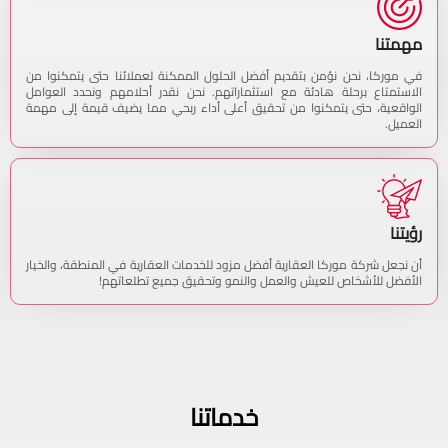
مهمتنا
في موركا، نحن نؤمن بتقديم أفضل الحلول الممكنة لعملائنا حتى يتمكنوا من
الاستمتاع برحلة هادئة مع استثماراتهم. نحن نقدر أحلامهم ونحدد العوامل
الواقعية، حتى يتمكنوا من تحقيق أعلى أداء ربحي مما يضيف قيمة إلى مهمة
العميل.
رؤيتنا
أن نجعل شركة موركا العقارية أفضل مزود للخدمات العقارية في المنطقة، والخيار
الأفضل للأشخاص للعيش والعمل والنمو وتحقيق جميع تطلعاتهم!
خدماتنا