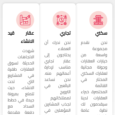
سكني
تجاري
عقار قيد
الانشاء
نحن نقدم
نحن ندرك أن
مجموعة
العملاء
شهدت
واسعة من
يحتاجون إلى
الاتجاهات
خيارات العقارات
عقار تجاري
الحديثة لسوق
وجولة مجانية
مناسب لإدارة
العقارات طفرة
لعقارك السكني
أعمالهم منه.
في المشاريع
المختار في
نحن نساعد
التي تحت
القائمة
البائعين في
الانشاء، حيث
المختصرة. خبراء
الترويج
تتمتع بمرونة
العقارات لدينا
لممتلكاتهم
جيدة في خطط
سيقدمون لك
لجذب المشترين
السداد مع
نظرة عامة
المؤهلين في
دفعة مقدمة