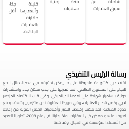
شاملة عن
فترة زمنية
قليلة جدًا،
سوق العقارات.
معقولة.
وأسعارها أقل
مقارنة
بالعقارات
الجاهزة.
رسالة الرئيس التنفيذي
تقف دبي كشهادة ملحوظة على ما يمكن تحقيقه في عصرنا، مثال لامع
للنجاح على المستوى العالمي. تعد قدرتها على جذب سكان جدد واستثمارات
دولية باستمرار شهادة على نموها الديناميكي. وفي قلب الاقتصاد المزدهر
لدبي يكمن قطاع العقارات، وفي موركا العقارية، نحن ملتزمون بشغف بدفع
حدود الصناعة. لقد مكنتنا إخلاصنا للتميز وأخلاقيات العمل القوية من إعادة
تعريف ما هو ممكن في العقارات. منذ بدايتنا في عام 2008، تجاوزنا العديد
من الأسماء المؤسسة في المجال، وقد قمنا