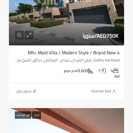
AED750K/سنويا
4 BR+ Maid Villa / Modern Style / Brand New
Sobha Hartland, شارع الميدان, ميدان, المركاض, حدائق الشيخ محمد بن راشد/وادي الصفا 1, دبي, الإمارات العربية المتحدة
3,600
7
4
قدم مربع
فيلا
Osamah Zaid
‏سنتين قبل
ايجار
قيد الإنشاء