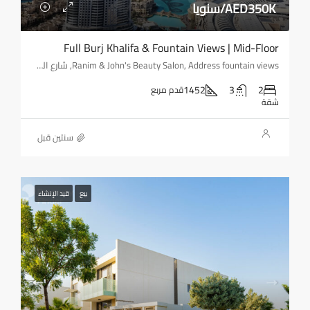
AED350K/سنويا
Full Burj Khalifa & Fountain Views | Mid-Floor
Ranim & John's Beauty Salon, Address fountain views, شارع الشيخ محمد بن راشد, وسط مدينة دبي, دبي, 00000, الإمارات العربية المتحدة
1452
3
2
قدم مربع
شقة
‏سنتين قبل
بيع
قيد الإنشاء