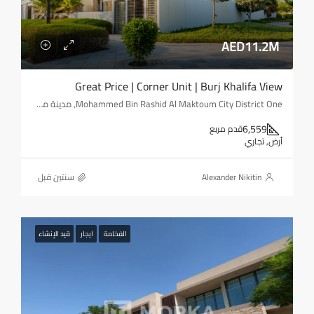
AED11.2M
Great Price | Corner Unit | Burj Khalifa View
Mohammed Bin Rashid Al Maktoum City District One, مدينة محمد بن راشد, المركاض, دبي, الإمارات العربية المتحدة
6,559
قدم مربع
أرض, تجاري
Alexander Nikitin
‏سنتين قبل
الفخامة
ايجار
قيد الإنشاء