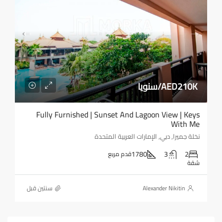
AED210K/سنويا
Fully Furnished | Sunset And Lagoon View | Keys
With Me
نخلة جميرا, دبي, الإمارات العربية المتحدة
1780
3
2
قدم مربع
شقة
Alexander Nikitin
‏سنتين قبل