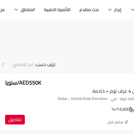
إيجار
بحث متقدم
التأشيرة الذهبية
المناطق
من 
ترتيب حسب:
امر افتراضي
AED550K/سنويا
دمة
ي - Dubai - United Arab Emirates
3,600
Sq Ft
تفاصيل
‏سنتين قبل