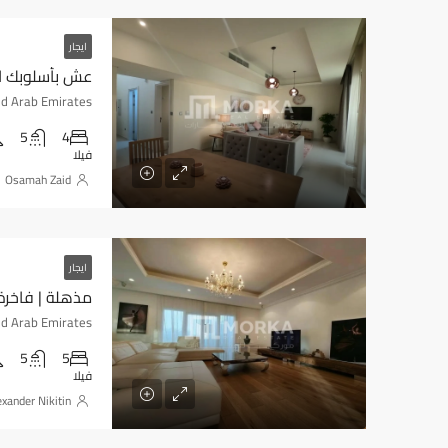
ايجار
5
4
فيلا
Osamah Zaid
ايجار
مذهلة | فاخرة
ed Arab Emirates
5
5
فيلا
exander Nikitin