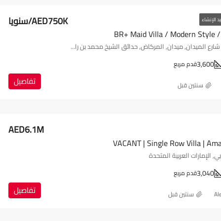
AED750K/سنويا
د الإنشاء
Sobha Hartland, شارع الميدان, ميدان, المركاض, حدائق الشيخ محمد بن راشد/وادي الصفا 1, دبي, الإمارات العربية المتحدة
3,600
قدم مربع
تفاصيل
‏سنتين قبل
AED6.1M
VACANT | Single Row Villa | Am
3,040
قدم مربع
تفاصيل
Al
‏سنتين قبل