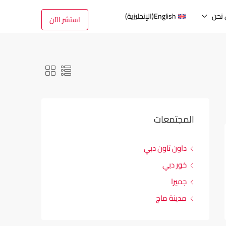
نحن
English
(
الإنجليزية
)
استشر الآن
المجتمعات
داون تاون دبي
خور دبي
جميرا
مدينة ماج