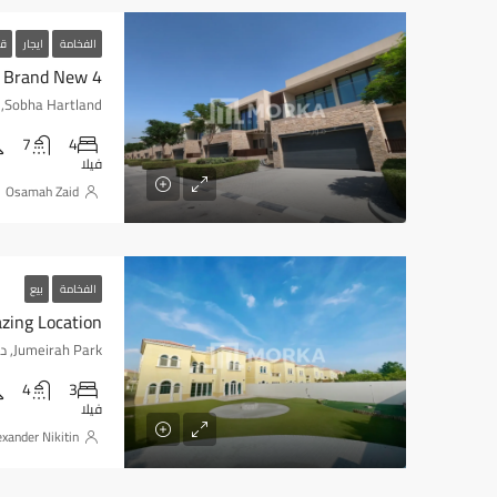
الفخامة
ايجار
قي
4 BR+ Maid Villa / Modern Style / Brand New
7
4
فيلا
Osamah Zaid
الفخامة
بيع
azing Location
Jumeirah Park, دبي, الإمارات العربية المتحدة
4
3
فيلا
exander Nikitin