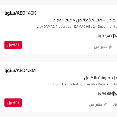
AED140K/سنويا
عش بأسلوبك الخاص – فيلا مكونة من 4 غرف نوم على أرض زاوية
AKOYA Oxygen by DAMAC Properties - DAMAC Hills 2 - Dubai - United Arab Emirates
2,400
Sq Ft
تفاصيل
‏سنتين قبل
AED1.3M/سنويا
 | مفروشة بالكامل
Frond L - The Palm Jumeirah - Dubai - Unit
6,686
Sq Ft
تفاصيل
Al
‏سنتين قبل