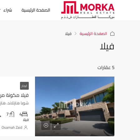
الصفحة الرئيسية
شراء
الصفحة الرئيسية
فيلا
فيلا
5 عقارات
ايجار
فيلا مكونة من 4 غرف نوم + خا
شوبا هارتلاند، هارتلاند جرينز - دب
7
4
فيلا
Osamah Zaid