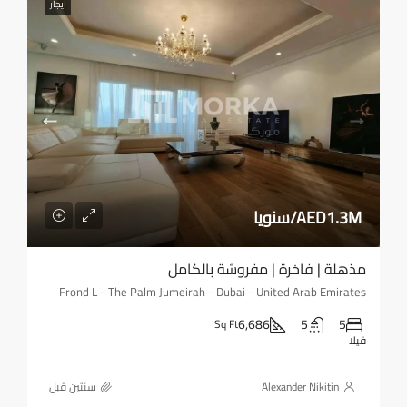
ايجار
AED1.3M/سنويا
مذهلة | فاخرة | مفروشة بالكامل
Frond L - The Palm Jumeirah - Dubai - United Arab Emirates
6,686
5
5
Sq Ft
فيلا
Alexander Nikitin
‏سنتين قبل