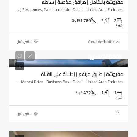
مفروشة بالكامل | مرافق مذهلة | ساطع
Royal Amwaj Residences, Palm Jumeirah - Dubai - United Arab Emirates
1,780
2
2
Sq Ft
شقة
Alexander Nikitin
‏سنتين قبل
AED90K/سنويا
ايجار
مفروشة | طابق مرتفع | إطلالة على القناة
DAMAC - Reva Residences - Marasi Drive - Business Bay - Dubai - United Arab Emirates
472
1
1
Sq Ft
شقة
‏سنتين قبل