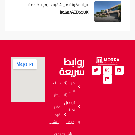
فيلا مكونة من 4 غرف نوم + خادمة
AED550K/سنويا
روابط
سريعة
من
شراء
نحن
ايجار
تواصل
عقار
نعنا
قيد
فريقنا
الإنشاء
التأشيرة
بحث