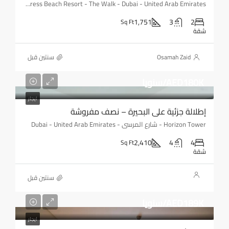
Address Beach Resort - The Walk - Dubai - United Arab Emirates
1,751
3
2
Sq Ft
شقة
Osamah Zaid
‏سنتين قبل
AED180K/سنويا
ايجار
إطلالة جزئية على البحيرة – نصف مفروشة
Horizon Tower - شارع المرسى - Dubai - United Arab Emirates
2,410
4
4
Sq Ft
شقة
‏سنتين قبل
AED189K/سنويا
ايجار