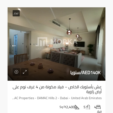
ايجار
AED140K/سنويا
عش بأسلوبك الخاص – فيلا مكونة من 4 غرف نوم على
أرض زاوية
AKOYA Oxygen by DAMAC Properties - DAMAC Hills 2 - Dubai - United Arab Emirates
2,400
5
4
Sq Ft
فيلا