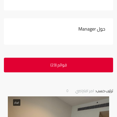
حول Manager
قوائم (23)
ترتيب حسب:
امر افتراضي
ايجار