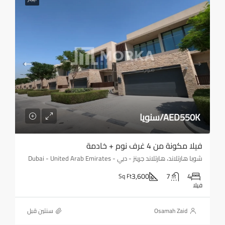
AED550K/سنويا
فيلا مكونة من 4 غرف نوم + خادمة
شوبا هارتلاند، هارتلاند جرينز - دبي - Dubai - United Arab Emirates
3,600
7
4
Sq Ft
فيلا
Osamah Zaid
‏سنتين قبل