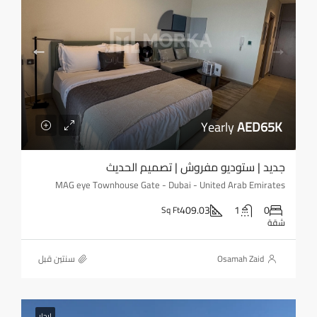
Yearly
AED65K
جديد | ستوديو مفروش | تصميم الحديث
MAG eye Townhouse Gate - Dubai - United Arab Emirates
409.03
1
0
Sq Ft
شقة
Osamah Zaid
‏سنتين قبل
ايجار