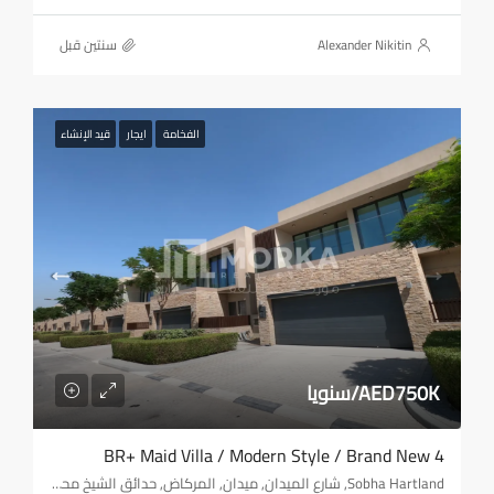
Alexander Nikitin
‏سنتين قبل
الفخامة
ايجار
قيد الإنشاء
AED750K/سنويا
4 BR+ Maid Villa / Modern Style / Brand New
Sobha Hartland, شارع الميدان, ميدان, المركاض, حدائق الشيخ محمد بن راشد/وادي الصفا 1, دبي, الإمارات العربية المتحدة