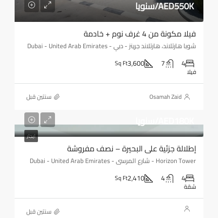
AED550K/سنويا
فيلا مكونة من 4 غرف نوم + خادمة
شوبا هارتلاند، هارتلاند جرينز - دبي - Dubai - United Arab Emirates
3,600
7
4
Sq Ft
فيلا
Osamah Zaid
‏سنتين قبل
AED180K/سنويا
ايجار
إطلالة جزئية على البحيرة – نصف مفروشة
Horizon Tower - شارع المرسى - Dubai - United Arab Emirates
2,410
4
4
Sq Ft
شقة
‏سنتين قبل