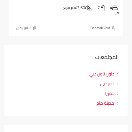
3,600
7
4
قدم مربع
فيلا
Osamah Zaid
‏سنتين قبل
المجتمعات
داون تاون دبي
خور دبي
جميرا
مدينة ماج