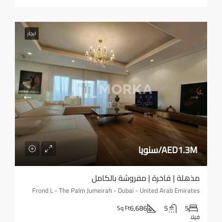
ايجار
AED1.3M/سنويا
مذهلة | فاخرة | مفروشة بالكامل
Frond L - The Palm Jumeirah - Dubai - United Arab Emirates
6,686
5
5
Sq Ft
فيلا