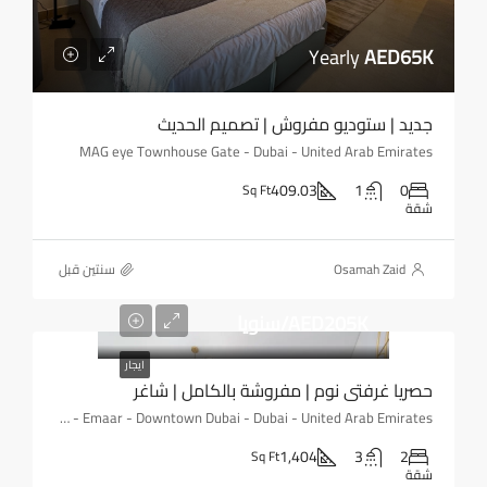
Yearly
AED65K
جديد | ستوديو مفروش | تصميم الحديث
MAG eye Townhouse Gate - Dubai - United Arab Emirates
409.03
1
0
Sq Ft
شقة
Osamah Zaid
‏سنتين قبل
AED205K/سنويا
ايجار
حصريا غرفتي نوم | مفروشة بالكامل | شاغر
BLVD Heights - Downtown - Emaar - Downtown Dubai - Dubai - United Arab Emirates
1,404
3
2
Sq Ft
شقة