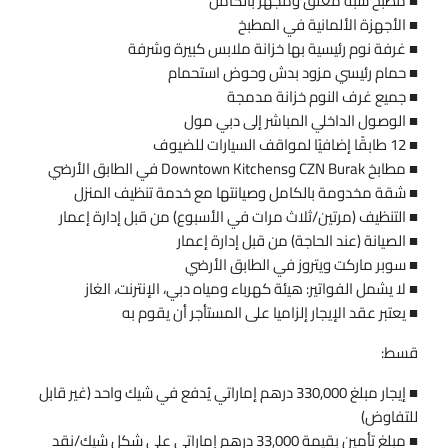
■ مطبخ شبه مغلق ومجهز بالكامل
■ الأجهزة الألمانية في المطبخ
■ غرفة نوم رئيسية بها خزانة ملابس كبيرة وشرفة
■ حمام رئيسي مزود بدش وحوض استحمام
■ جميع غرف النوم خزانة مدمجة
■ الوصول الداخلي المباشر إلى دبي مول
■ 12 طابقًا إضافيًا لمواقف السيارات للضيوف
■ مطابخ CZN Burak وDowntown Kitchens في الطابق الأرضي
■ شقة مخدومة بالكامل وصيانتها مع خدمة تنظيف المنزل
■ التنظيف (مرتين/ثلاث مرات في الأسبوع) من قبل إدارة إعمار
■ الصيانة (عند الحاجة) من قبل إدارة إعمار
■ سوبر ماركت ويتروز في الطابق الأرضي
■ لا يشمل الفواتير: هيئة كهرباء ومياه دبي، الإنترنت، الغاز
■ يعتبر عقد الإيجار إلزاميا على المستأجر أن يقوم به
قسط:
■ إيجار مبلغ 330,000 درهم إماراتي يُدفع في شيك واحد (غير قابل
للتفاوض)
■ مبلغ تأمين بقيمة 33,000 درهم إماراتي على شكل شيك/نقد