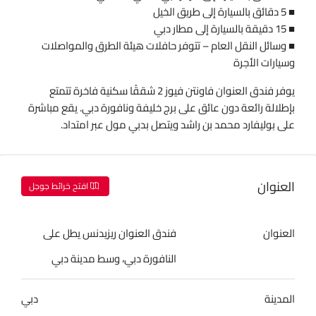
■ 5 دقائق بالسيارة إلى طريق الخيل
■ 15 دقيقة بالسيارة إلى مطار دبي
■ وسائل النقل العام – تتوفر حافلات هيئة الطرق والمواصلات
وسيارات الأجرة
يوفر فندق العنوان فاونتن فيوز 2 شققًا سكنية فاخرة تتمتع
بإطلالة رائعة دون عائق على برج خليفة ونافورة دبي. يقع مباشرة
على بوليفارد محمد بن راشد ويتصل بدبي مول عبر امتداد.
العنوان
افتح خرائط جوجل
العنوان
فندق العنوان ريزيدنس يطل على
النافورة دبي، وسط مدينة دبي
المدينة
دبي