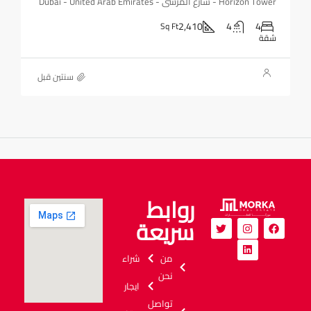
Horizon Tower - شارع المرسى - Dubai - United Arab Emirates
2,410
4
4
Sq Ft
شقة
‏سنتين قبل
روابط
سريعة
من
شراء
نحن
ايجار
تواصل