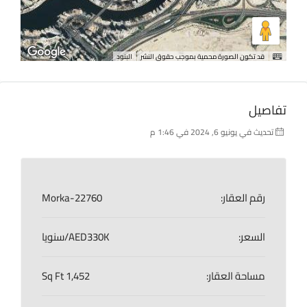
قد تكون الصورة محمية بموجب حقوق النشر
البنود
تفاصيل
تحديث في يونيو 6, 2024 في 1:46 م
رقم العقار:
Morka-22760
السعر:
AED330K/سنويا
مساحة العقار:
1,452 Sq Ft