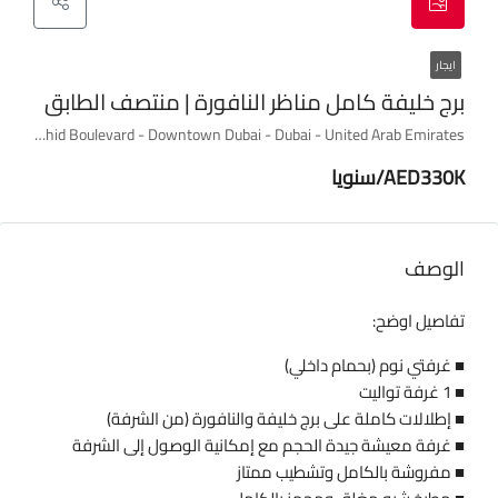
ايجار
برج خليفة كامل مناظر النافورة | منتصف الطابق
The Address Fountain Views, Al Ohood Street - Sheikh Mohammed bin Rashid Boulevard - Downtown Dubai - Dubai - United Arab Emirates
AED330K/سنويا
الوصف
تفاصيل اوضح:
■ غرفتي نوم (بحمام داخلي)
■ 1 غرفة تواليت
■ إطلالات كاملة على برج خليفة والنافورة (من الشرفة)
■ غرفة معيشة جيدة الحجم مع إمكانية الوصول إلى الشرفة
■ مفروشة بالكامل وتشطيب ممتاز