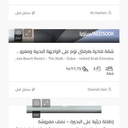
Ali Hachem
‏سنتين قبل
AED500K/سنويا
ايجار
شقة فاخرة بغرفتي نوم على الواجهة البحرية ومفروشة بالكامل
Address Beach Resort - The Walk - Dubai - United Arab Emirates
1,751
3
2
Sq Ft
شقة
Osamah Zaid
‏سنتين قبل
AED180K/سنويا
ايجار
إطلالة جزئية على البحيرة – نصف مفروشة