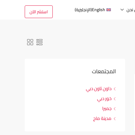
نحن
English
(
الإنجليزية
)
استشر الآن
المجتمعات
داون تاون دبي
خور دبي
جميرا
مدينة ماج