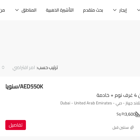
إيجار
بحث متقدم
التأشيرة الذهبية
المناطق
من 
ترتيب حسب:
امر افتراضي
AED550K/سنويا
دمة
ي - Dubai - United Arab Emirates
3,600
Sq Ft
تفاصيل
‏سنتين قبل