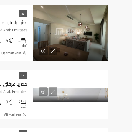
ايجار
5
4
فيلا
Osamah Zaid
ايجار
حصريا غرفتي نو
3
2
شقة
Ali Hachem