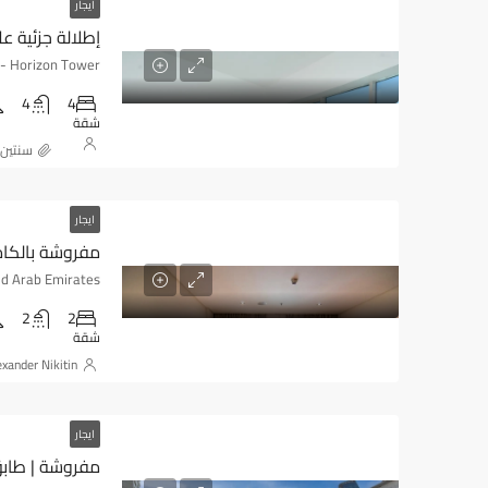
ايجار
إطلالة جزئية 
Horizon Tower - شارع المرسى - Dubai - United Arab Emirates
4
4
شقة
‏سنتين
ايجار
مفروشة بالكام
2
2
شقة
exander Nikitin
ايجار
مفروشة | طابق 