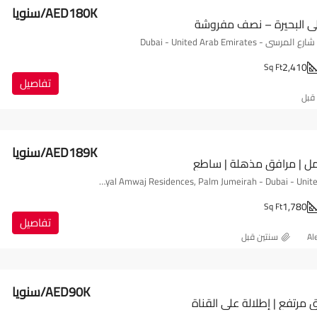
AED180K/سنويا
على البحيرة – نصف مفروشة
2,410
Sq Ft
تفاصيل
 قبل
AED189K/سنويا
ل | مرافق مذهلة | ساطع
Royal Amwaj Residences, Palm Jumeirah - Dubai - United Arab Emirates
1,780
Sq Ft
تفاصيل
Al
‏سنتين قبل
AED90K/سنويا
مرتفع | إطلالة على القناة