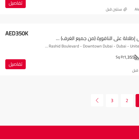
تفاصيل
Al
‏سنتين قبل
AED350K
برج خليفة كامل إطلالة على النافورة (من جميع الغرف) | الطابق الوسط
The Address Fountain Views, Al Ohood Street - Sheikh Mohammed bin Rashid Boulevard - Downtown Dubai - Dubai - United Arab Emirates
1,355
Sq Ft
تفاصيل
 قبل
3
2