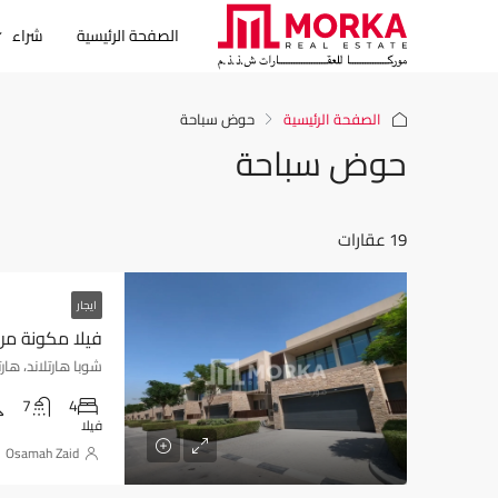
الصفحة الرئيسية
شراء
الصفحة الرئيسية
حوض سباحة
حوض سباحة
19 عقارات
ايجار
فيلا مكونة من 4 غرف نوم + خا
شوبا هارتلاند، هارتلاند جرينز - دب
7
4
فيلا
Osamah Zaid