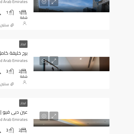
1
1
شقة
‏سنتين
ايجار
برج خليفة كامل
3
2
شقة
‏سنتين
ايجار
عين دبي فيو 
3
2