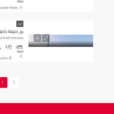
شقة
exander Nikitin
ايجار
3
2
شقة
‏سنتين
1