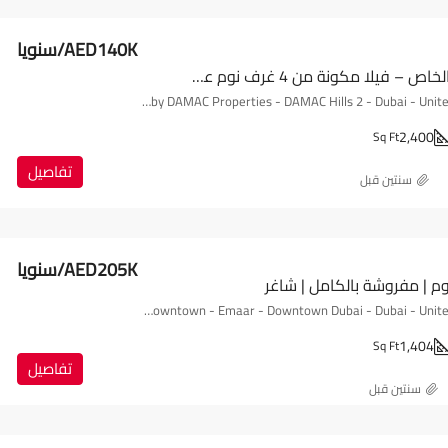
AED140K/سنويا
عش بأسلوبك الخاص – فيلا مكونة من 4 غرف نوم على أرض زاوية
AKOYA Oxygen by DAMAC Properties - DAMAC Hills 2 - Dubai - United Arab Emirates
2,400
Sq Ft
تفاصيل
‏سنتين قبل
AED205K/سنويا
م | مفروشة بالكامل | شاغر
BLVD Heights - Downtown - Emaar - Downtown Dubai - Dubai - United Arab Emirates
1,404
Sq Ft
تفاصيل
‏سنتين قبل