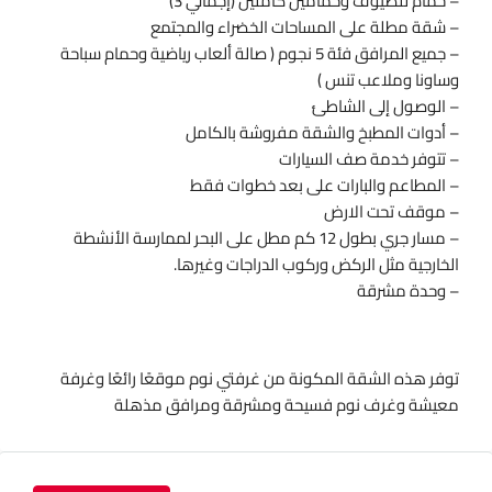
– حمام للضيوف وحمامين كاملين (إجمالي 3)
– شقة مطلة على المساحات الخضراء والمجتمع
– جميع المرافق فئة 5 نجوم ( صالة ألعاب رياضية وحمام سباحة
وساونا وملاعب تنس )
– الوصول إلى الشاطئ
– أدوات المطبخ والشقة مفروشة بالكامل
– تتوفر خدمة صف السيارات
– المطاعم والبارات على بعد خطوات فقط
– موقف تحت الارض
– مسار جري بطول 12 كم مطل على البحر لممارسة الأنشطة
الخارجية مثل الركض وركوب الدراجات وغيرها.
– وحدة مشرقة
توفر هذه الشقة المكونة من غرفتي نوم موقعًا رائعًا وغرفة
معيشة وغرف نوم فسيحة ومشرقة ومرافق مذهلة