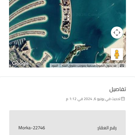
قد تكون الصورة محمية بموجب حقوق النشر
البنود
تفاصيل
تحديث في يونيو 6, 2024 في 1:12 م
رقم العقار:
Morka-22746