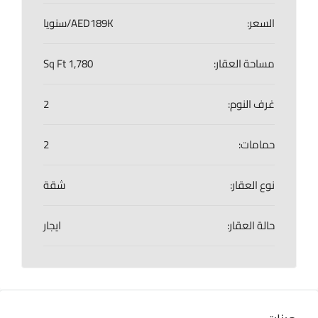
السعر:
AED189K/سنويا
مساحة العقار:
1,780 Sq Ft
غرف النوم:
2
حمامات:
2
نوع العقار:
شقة
حالة العقار:
ايجار