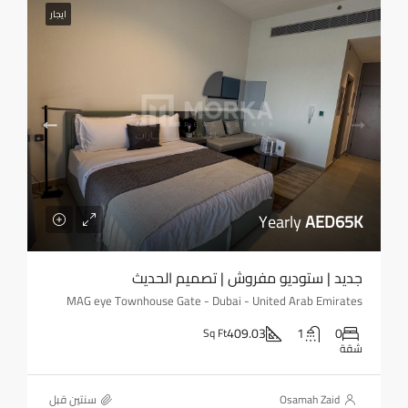
ايجار
Yearly
AED65K
جديد | ستوديو مفروش | تصميم الحديث
MAG eye Townhouse Gate - Dubai - United Arab Emirates
409.03
1
0
Sq Ft
شقة
Osamah Zaid
‏سنتين قبل