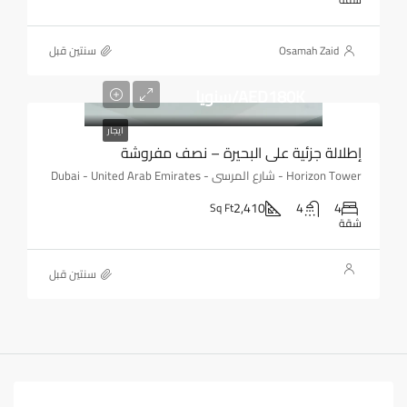
Osamah Zaid
‏سنتين قبل
AED180K/سنويا
ايجار
إطلالة جزئية على البحيرة – نصف مفروشة
Horizon Tower - شارع المرسى - Dubai - United Arab Emirates
2,410
4
4
Sq Ft
شقة
‏سنتين قبل