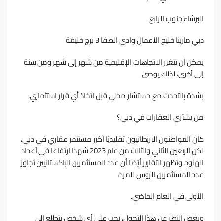
اﻟﺒﺮﺷﺎء ﺟﻨﻮب اﻟﺮاﺑﻊ
دﺑﻲ ﻣﺎرﻳﻨﺎ ﺧﻠﻴﺞ اﻷﻋﻤﺎل وادي اﻟﺼﻔﺎ 3 ﺑﺮج ﺧﻠﻴﻔﺔ
ﻳﻤﻜﻦ أن ﺗﺘﻐﻴﺮ اﻻﺗﺠﺎﻫﺎت اﻹﻗﻠﻴﻤﻴﺔ ﻣﻦ ﺷﻬﺮ إﻟﻰ ﺷﻬﺮ وﻣﻦ ﺳﻨﺔ
إﻟﻰ أﺧﺮى، ﻟﺬﻟﻚ ﻳﻮﺻﻰ
ﺑﺸﺪة ﺑﺎﻟﺘﺤﺪث ﻣﻊ ﻣﺴﺘﺸﺎر ﻣﺤﻠﻲ ﻗﺒﻞ اﺗﺨﺎذ أي ﻗﺮار اﺳﺘﺜﻤﺎري.
ﻣﻦ ﻳﺸﺘﺮي اﻟﻌﻘﺎرات ﻓﻲ دﺑﻲ؟
ﻛﺎن اﻟﻤﻮاﻃﻨﻮن اﻟﺒﺮﻳﻄﺎﻧﻴﻮن ﺗﻘﻠﻴﺪﻳًﺎ أﻛﺒﺮ ﻣﺴﺘﺜﻤﺮ ﻋﻘﺎري ﻓﻲ دﺑﻲ،
ﻟﻜﻦ اﻟﺮﺑﻌﻴﻦ اﻟﺜﺎﻧﻲ واﻟﺜﺎﻟﺚ ﻣﻦ ﻋﺎم 2023 ﺷﻬﺪا ارﺗﻔﺎًﻋﺎ ﻓﻲ أﻋﺪاد
اﻟﻬﻨﻮد. وﺗﻈﻬﺮ اﻟﺘﻘﺎرﻳﺮ أﻳًﻀﺎ أن ﻋﺪد اﻟﻤﺴﺘﺜﻤﺮﻳﻦ اﻟﺒﺎﻛﺴﺘﺎﻧﻴﻴﻦ ﺗﺠﺎوز
ﻋﺪد اﻟﻤﺴﺘﺜﻤﺮﻳﻦ اﻟﺮوس ﻟﻠﻤﺮة
اﻷوﻟﻰ ﻓﻲ اﻟﻌﺎم اﻟﻤﺎﺿﻲ.
وﺑﻐﺾ اﻟﻨﻈﺮ ﻋﻦ ﻫﺬا اﻟﺘﺤﻮل، ﻳﺠﺐ ﻋﻠﻰ أي ﺷﺨﺺ ﻳﺘﻄﻠﻊ إﻟﻰ