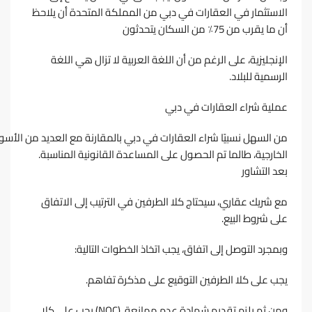
اﻻﺳﺘﺜﻤﺎر ﻓﻲ اﻟﻌﻘﺎرات ﻓﻲ دﺑﻲ ﻣﻦ اﻟﻤﻤﻠﻜﺔ اﻟﻤﺘﺤﺪة أن ﻳﻼﺣﻆ
أن ﻣﺎ ﻳﻘﺮب ﻣﻦ 75٪ ﻣﻦ اﻟﺴﻜﺎن ﻳﺘﺤﺪﺛﻮن
اﻹﻧﺠﻠﻴﺰﻳﺔ، ﻋﻠﻰ اﻟﺮﻏﻢ ﻣﻦ أن اﻟﻠﻐﺔ اﻟﻌﺮﺑﻴﺔ ﻻ ﺗﺰال ﻫﻲ اﻟﻠﻐﺔ
اﻟﺮﺳﻤﻴﺔ ﻟﻠﺒﻼد.
ﻋﻤﻠﻴﺔ ﺷﺮاء اﻟﻌﻘﺎرات ﻓﻲ دﺑﻲ
ﻣﻦ اﻟﺴﻬﻞ ﻧﺴﺒﻴًﺎ ﺷﺮاء اﻟﻌﻘﺎرات ﻓﻲ دﺑﻲ ﺑﺎﻟﻤﻘﺎرﻧﺔ ﻣﻊ اﻟﻌﺪﻳﺪ ﻣﻦ اﻷﺳﻮ
اﻟﺨﺎرﺟﻴﺔ، ﻃﺎﻟﻤﺎ ﺗﻢ اﻟﺤﺼﻮل ﻋﻠﻰ اﻟﻤﺴﺎﻋﺪة اﻟﻘﺎﻧﻮﻧﻴﺔ اﻟﻤﻨﺎﺳﺒﺔ.
ﺑﻌﺪ اﻟﺘﺸﺎور
ﻣﻊ ﺷﺮﻳﻚ ﻋﻘﺎري، ﺳﻴﺤﺘﺎج ﻛﻼ اﻟﻄﺮﻓﻴﻦ ﻓﻲ اﻟﺘﺮﺗﻴﺐ إﻟﻰ اﻻﺗﻔﺎق
ﻋﻠﻰ ﺷﺮوط اﻟﺒﻴﻊ.
وﺑﻤﺠﺮد اﻟﺘﻮﺻﻞ إﻟﻰ اﺗﻔﺎق، ﻳﺠﺐ اﺗﺨﺎذ اﻟﺨﻄﻮات اﻟﺘﺎﻟﻴﺔ:
ﻳﺠﺐ ﻋﻠﻰ ﻛﻼ اﻟﻄﺮﻓﻴﻦ اﻟﺘﻮﻗﻴﻊ ﻋﻠﻰ ﻣﺬﻛﺮة ﺗﻔﺎﻫﻢ.
وﻣﻦ ﺛﻢ ﻳﻠﺰم ﺗﻘﺪﻳﻢ ﺷﻬﺎدة ﻋﺪم ﻣﻤﺎﻧﻌﺔ .(NOC) ﻳﺠﺐ ﻋﻠﻰ ﻛﻼ