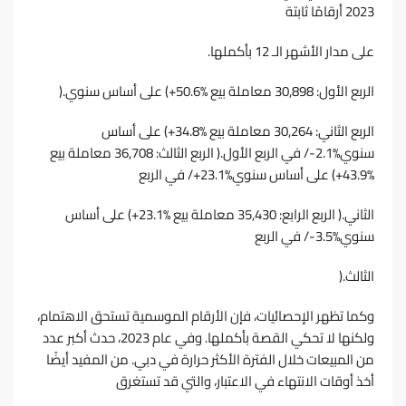
2023 أرﻗﺎﻣًﺎ ﺛﺎﺑﺘﺔ
ﻋﻠﻰ ﻣﺪار اﻷﺷﻬﺮ اﻟـ 12 ﺑﺄﻛﻤﻠﻬﺎ.
اﻟﺮﺑﻊ اﻷول: 30,898 ﻣﻌﺎﻣﻠﺔ ﺑﻴﻊ %50.6+) ﻋﻠﻰ أﺳﺎس ﺳﻨﻮي.(
اﻟﺮﺑﻊ اﻟﺜﺎﻧﻲ: 30,264 ﻣﻌﺎﻣﻠﺔ ﺑﻴﻊ %34.8+) ﻋﻠﻰ أﺳﺎس
ﺳﻨﻮي%2.1-/ ﻓﻲ اﻟﺮﺑﻊ اﻷول.( اﻟﺮﺑﻊ اﻟﺜﺎﻟﺚ: 36,708 ﻣﻌﺎﻣﻠﺔ ﺑﻴﻊ
%43.9+) ﻋﻠﻰ أﺳﺎس ﺳﻨﻮي%23.1+/ ﻓﻲ اﻟﺮﺑﻊ
اﻟﺜﺎﻧﻲ.( اﻟﺮﺑﻊ اﻟﺮاﺑﻊ: 35,430 ﻣﻌﺎﻣﻠﺔ ﺑﻴﻊ %23.1+) ﻋﻠﻰ أﺳﺎس
ﺳﻨﻮي%3.5-/ ﻓﻲ اﻟﺮﺑﻊ
اﻟﺜﺎﻟﺚ.(
وﻛﻤﺎ ﺗﻈﻬﺮ اﻹﺣﺼﺎﺋﻴﺎت، ﻓﺈن اﻷرﻗﺎم اﻟﻤﻮﺳﻤﻴﺔ ﺗﺴﺘﺤﻖ اﻻﻫﺘﻤﺎم،
وﻟﻜﻨﻬﺎ ﻻ ﺗﺤﻜﻲ اﻟﻘﺼﺔ ﺑﺄﻛﻤﻠﻬﺎ. وﻓﻲ ﻋﺎم 2023، ﺣﺪث أﻛﺒﺮ ﻋﺪد
ﻣﻦ اﻟﻤﺒﻴﻌﺎت ﺧﻼل اﻟﻔﺘﺮة اﻷﻛﺜﺮ ﺣﺮارة ﻓﻲ دﺑﻲ. ﻣﻦ اﻟﻤﻔﻴﺪ أﻳﻀًﺎ
أﺧﺬ أوﻗﺎت اﻻﻧﺘﻬﺎء ﻓﻲ اﻻﻋﺘﺒﺎر، واﻟﺘﻲ ﻗﺪ ﺗﺴﺘﻐﺮق