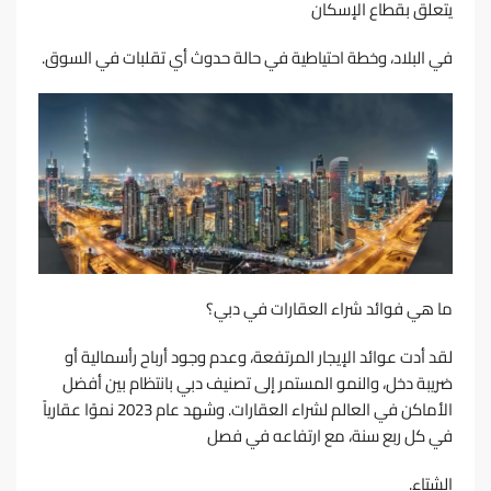
ﻳﺘﻌﻠﻖ ﺑﻘﻄﺎع اﻹﺳﻜﺎن
ﻓﻲ اﻟﺒﻼد، وﺧﻄﺔ اﺣﺘﻴﺎﻃﻴﺔ ﻓﻲ ﺣﺎﻟﺔ ﺣﺪوث أي ﺗﻘﻠﺒﺎت ﻓﻲ اﻟﺴﻮق.
ﻣﺎ ﻫﻲ ﻓﻮاﺋﺪ ﺷﺮاء اﻟﻌﻘﺎرات ﻓﻲ دﺑﻲ؟
ﻟﻘﺪ أدت ﻋﻮاﺋﺪ اﻹﻳﺠﺎر اﻟﻤﺮﺗﻔﻌﺔ، وﻋﺪم وﺟﻮد أرﺑﺎح رأﺳﻤﺎﻟﻴﺔ أو
ﺿﺮﻳﺒﺔ دﺧﻞ، واﻟﻨﻤﻮ اﻟﻤﺴﺘﻤﺮ إﻟﻰ ﺗﺼﻨﻴﻒ دﺑﻲ ﺑﺎﻧﺘﻈﺎم ﺑﻴﻦ أﻓﻀﻞ
اﻷﻣﺎﻛﻦ ﻓﻲ اﻟﻌﺎﻟﻢ ﻟﺸﺮاء اﻟﻌﻘﺎرات. وﺷﻬﺪ ﻋﺎم 2023 ﻧﻤﻮًا ﻋﻘﺎرﻳﺎً
ﻓﻲ ﻛﻞ رﺑﻊ ﺳﻨﺔ، ﻣﻊ ارﺗﻔﺎﻋﻪ ﻓﻲ ﻓﺼﻞ
اﻟﺸﺘﺎء.