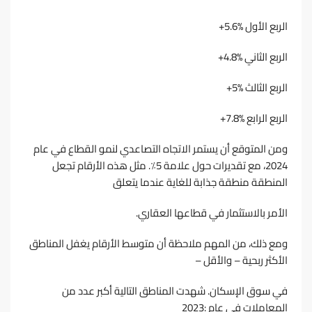
اﻟﺮﺑﻊ اﻷول %5.6+
اﻟﺮﺑﻊ اﻟﺜﺎﻧﻲ %4.8+
اﻟﺮﺑﻊ اﻟﺜﺎﻟﺚ %5+
اﻟﺮﺑﻊ اﻟﺮاﺑﻊ %7.8+
وﻣﻦ اﻟﻤﺘﻮﻗﻊ أن ﻳﺴﺘﻤﺮ اﻻﺗﺠﺎه اﻟﺘﺼﺎﻋﺪي ﻟﻨﻤﻮ اﻟﻘﻄﺎع ﻓﻲ ﻋﺎم
2024، ﻣﻊ ﺗﻘﺪﻳﺮات ﺣﻮل ﻋﻼﻣﺔ 5٪. ﻣﺜﻞ ﻫﺬه اﻷرﻗﺎم ﺗﺠﻌﻞ
اﻟﻤﻨﻄﻘﺔ ﻣﻨﻄﻘﺔ ﺟﺬاﺑﺔ ﻟﻠﻐﺎﻳﺔ ﻋﻨﺪﻣﺎ ﻳﺘﻌﻠﻖ
اﻷﻣﺮ ﺑﺎﻻﺳﺘﺜﻤﺎر ﻓﻲ ﻗﻄﺎﻋﻬﺎ اﻟﻌﻘﺎري.
وﻣﻊ ذﻟﻚ، ﻣﻦ اﻟﻤﻬﻢ ﻣﻼﺣﻈﺔ أن ﻣﺘﻮﺳﻂ اﻷرﻗﺎم ﻳﻐﻔﻞ اﻟﻤﻨﺎﻃﻖ
اﻷﻛﺜﺮ رﺑﺤﻴﺔ – واﻷﻗﻞ –
ﻓﻲ ﺳﻮق اﻹﺳﻜﺎن. ﺷﻬﺪت اﻟﻤﻨﺎﻃﻖ اﻟﺘﺎﻟﻴﺔ أﻛﺒﺮ ﻋﺪد ﻣﻦ
اﻟﻤﻌﺎﻣﻼت ﻓﻲ ﻋﺎم :2023