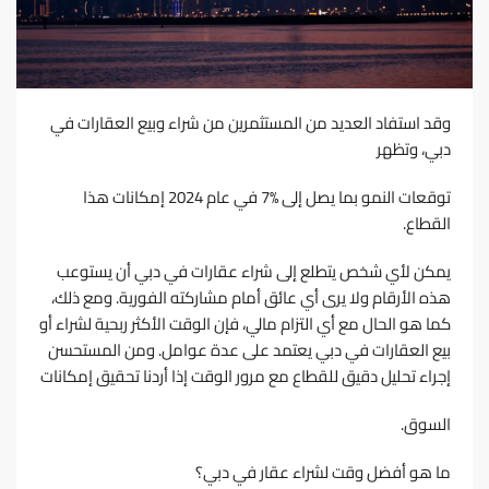
وﻗﺪ اﺳﺘﻔﺎد اﻟﻌﺪﻳﺪ ﻣﻦ اﻟﻤﺴﺘﺜﻤﺮﻳﻦ ﻣﻦ ﺷﺮاء وﺑﻴﻊ اﻟﻌﻘﺎرات ﻓﻲ
دﺑﻲ، وﺗﻈﻬﺮ
ﺗﻮﻗﻌﺎت اﻟﻨﻤﻮ ﺑﻤﺎ ﻳﺼﻞ إﻟﻰ %7 ﻓﻲ ﻋﺎم 2024 إﻣﻜﺎﻧﺎت ﻫﺬا
اﻟﻘﻄﺎع.
ﻳﻤﻜﻦ ﻷي ﺷﺨﺺ ﻳﺘﻄﻠﻊ إﻟﻰ ﺷﺮاء ﻋﻘﺎرات ﻓﻲ دﺑﻲ أن ﻳﺴﺘﻮﻋﺐ
ﻫﺬه اﻷرﻗﺎم وﻻ ﻳﺮى أي ﻋﺎﺋﻖ أﻣﺎم ﻣﺸﺎرﻛﺘﻪ اﻟﻔﻮرﻳﺔ. وﻣﻊ ذﻟﻚ،
ﻛﻤﺎ ﻫﻮ اﻟﺤﺎل ﻣﻊ أي اﻟﺘﺰام ﻣﺎﻟﻲ، ﻓﺈن اﻟﻮﻗﺖ اﻷﻛﺜﺮ رﺑﺤﻴﺔ ﻟﺸﺮاء أو
ﺑﻴﻊ اﻟﻌﻘﺎرات ﻓﻲ دﺑﻲ ﻳﻌﺘﻤﺪ ﻋﻠﻰ ﻋﺪة ﻋﻮاﻣﻞ. وﻣﻦ اﻟﻤﺴﺘﺤﺴﻦ
إﺟﺮاء ﺗﺤﻠﻴﻞ دﻗﻴﻖ ﻟﻠﻘﻄﺎع ﻣﻊ ﻣﺮور اﻟﻮﻗﺖ إذا أردﻧﺎ ﺗﺤﻘﻴﻖ إﻣﻜﺎﻧﺎت
اﻟﺴﻮق.
ﻣﺎ ﻫﻮ أﻓﻀﻞ وﻗﺖ ﻟﺸﺮاء ﻋﻘﺎر ﻓﻲ دﺑﻲ؟