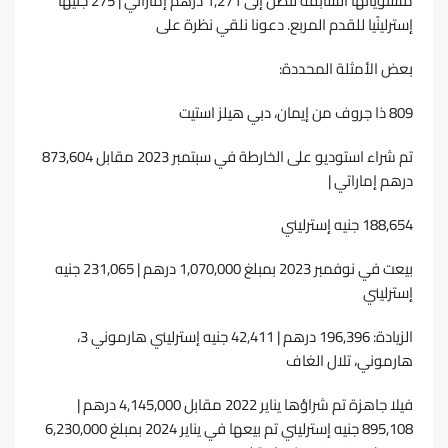
ﻣﺴﺘﻮﻳﺎﺗﻬﺎ اﻟﺴﺎﺑﻘﺔ ﻟﺘﺼﻞ إﻟﻰ 1,271 درﻫﻢ إﻣﺎراﺗﻲ | 275 ﺟﻨﻴﻬًﺎ
إﺳﺘﺮﻟﻴﻨًﻴﺎ ﻟﻠﻘﺪم اﻟﻤﺮﺑﻊ. دﻋﻮﻧﺎ ﻧﻠﻘﻲ ﻧﻈﺮة ﻋﻠﻰ
ﺑﻌﺾ اﻷﻣﺜﻠﺔ اﻟﻤﺤﺪدة:
809 ذا ﺟﺮوف ﻣﻦ إﻳﻤﺎن، دﺑﻲ ﻫﻴﻠﺰ اﺳﺘﻴﺖ
ﺗﻢ ﺷﺮاء اﺳﺘﻮدﻳﻮ ﻋﻠﻰ اﻟﺨﺎرﻃﺔ ﻓﻲ ﺳﺒﺘﻤﺒﺮ 2023 ﻣﻘﺎﺑﻞ 873,604
درﻫﻢ إﻣﺎراﺗﻲ |
188,654 ﺟﻨﻴﻪ إﺳﺘﺮﻟﻴﻨﻲ
ﺑﻴﻌﺖ ﻓﻲ ﻧﻮﻓﻤﺒﺮ 2023 ﺑﻤﺒﻠﻎ 1,070,000 درﻫﻢ | 231,065 ﺟﻨﻴﻪ
إﺳﺘﺮﻟﻴﻨﻲ
اﻟﺰﻳﺎدة: 196,396 درﻫﻢ | 42,411 ﺟﻨﻴﻪ إﺳﺘﺮﻟﻴﻨﻲ ﻫﺎرﻣﻮﻧﻲ 3،
ﻫﺎرﻣﻮﻧﻲ، ﺗﻼل اﻟﻐﺎف
ﻓﻴﻼ ﺟﺎﻫﺰة ﺗﻢ ﺷﺮاؤﻫﺎ ﻳﻨﺎﻳﺮ 2022 ﻣﻘﺎﺑﻞ 4,145,000 درﻫﻢ |
895,108 ﺟﻨﻴﻪ إﺳﺘﺮﻟﻴﻨﻲ ﺗﻢ ﺑﻴﻌﻬﺎ ﻓﻲ ﻳﻨﺎﻳﺮ 2024 ﺑﻤﺒﻠﻎ 6,230,000