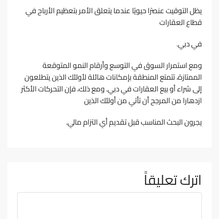
ﻳﻈﻞ اﻟﺘﻮﻗﻴﺖ ﻋﻨﺼﺮًا ﺣﻴﻮﻳًﺎ ﻋﻨﺪﻣﺎ ﻳﺘﻌﻠﻖ اﻷﻣﺮ ﺑﺘﻌﻈﻴﻢ اﻷرﺑﺎح ﻓﻲ
ﻗﻄﺎع اﻟﻌﻘﺎرات
ﻓﻲ دﺑﻲ.
وﻣﻊ اﺳﺘﻤﺮار اﻟﺴﻮق ﻓﻲ اﻟﺘﻮﺳﻊ وأرﻗﺎم اﻟﻨﻤﻮ اﻟﻤﺘﻮﻗﻌﺔ
اﻟﻤﻤﺘﺎزة، ﺗﺘﻤﺘﻊ اﻟﻤﻨﻄﻘﺔ ﺑﺈﻣﻜﺎﻧﺎت ﻫﺎﺋﻠﺔ ﻷوﻟﺌﻚ اﻟﺬﻳﻦ ﻳﺘﻄﻠﻌﻮن
إﻟﻰ ﺷﺮاء أو ﺑﻴﻊ اﻟﻌﻘﺎرات ﻓﻲ دﺑﻲ. وﻣﻊ ذﻟﻚ، ﻓﺈن اﻟﺘﺤﺮﻛﺎت اﻷﻛﺜﺮ
ازدﻫﺎرا ﻣﻦ اﻟﻤﺮﺟﺢ أن ﺗﺄﺗﻲ ﻣﻦ أوﻟﺌﻚ اﻟﺬﻳﻦ
ﻳﺠﺮون اﻟﺒﺤﺚ اﻟﻤﻨﺎﺳﺐ ﻗﺒﻞ ﺗﻘﺪﻳﻢ أي اﻟﺘﺰام ﻣﺎﻟﻲ.
اترك تعليقاً