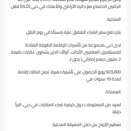
اﻟﺠﺎﻧﺒﻴﻦ اﻻﺟﺘﻤﺎع ﻣﻊ داﺋﺮة اﻷراﺿﻲ واﻷﻣﻼك ﻓﻲ دﺑﻲ (DLD) ﻟﻨﻘﻞ
اﻟﻤﻠﻜﻴﺔ.
ﻳﺘﻢ دﻓﻊ ﺳﻌﺮ اﻟﺸﺮاء اﻟﻤﺘﻔﻖ ﻋﻠﻴﻪ ﻣﺴﺒﻘًﺎ ﻓﻲ ﻳﻮم اﻟﻨﻘﻞ.
ﻟﺪى دﺑﻲ ﻣﺠﻤﻮﻋﺔ ﻣﻦ ﺗﺄﺷﻴﺮات اﻹﻗﺎﻣﺔ اﻟﻄﻮﻳﻠﺔ اﻟﻤﺘﺎﺣﺔ
ﻟﻠﻤﺴﺘﺜﻤﺮﻳﻦ اﻟﻌﻘﺎرﻳﻴﻦ اﻷﺟﺎﻧﺐ. أوﻟﺌﻚ اﻟﺬﻳﻦ ﻳﺸﺘﺮون ﻋﻘﺎرات ﺑﻘﻴﻤﺔ
2 ﻣﻠﻴﻮن درﻫﻢ إﻣﺎراﺗﻲ | ﻳﺤﻖ ﻟـ
503,000 ﻳﻮرو اﻟﺤﺼﻮل ﻋﻠﻰ ﺗﺄﺷﻴﺮة ذﻫﺒﻴﺔ، ﺗﻤﻨﺢ اﻟﻤﺎﻟﻚ إﻗﺎﻣﺔ
ﻟﻤﺪة 10 ﺳﻨﻮات ﻓﻲ
اﻟﻤﻤﻠﻜﺔ.
ﻟﻤﺰﻳﺪ ﻣﻦ اﻟﻤﻌﻠﻮﻣﺎت ﺣﻮل ﻛﻴﻔﻴﺔ ﺷﺮاء اﻟﻌﻘﺎرات ﻓﻲ دﺑﻲ، اﻗﺮأ
دﻟﻴﻠﻨﺎ.
ﺗﻌﻈﻴﻢ اﻷرﺑﺎح ﻣﻦ ﺧﻼل اﻟﻤﻌﺮﻓﺔ اﻟﻤﺤﻠﻴﺔ