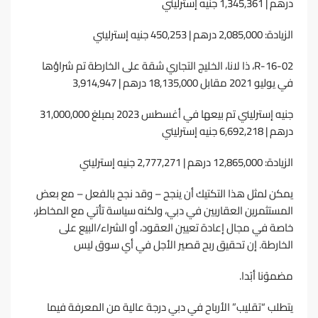
درﻫﻢ | 1,345,361 ﺟﻨﻴﻪ إﺳﺘﺮﻟﻴﻨﻲ
اﻟﺰﻳﺎدة: 2,085,000 درﻫﻢ | 450,253 ﺟﻨﻴﻪ إﺳﺘﺮﻟﻴﻨﻲ
R-16-02، ذا ﻻﻧﺎ، اﻟﺨﻠﻴﺞ اﻟﺘﺠﺎري ﺷﻘﺔ ﻋﻠﻰ اﻟﺨﺎرﻃﺔ ﺗﻢ ﺷﺮاؤﻫﺎ
ﻓﻲ ﻳﻮﻟﻴﻮ 2021 ﻣﻘﺎﺑﻞ 18,135,000 درﻫﻢ | 3,914,947
ﺟﻨﻴﻪ إﺳﺘﺮﻟﻴﻨﻲ ﺗﻢ ﺑﻴﻌﻬﺎ ﻓﻲ أﻏﺴﻄﺲ 2023 ﺑﻤﺒﻠﻎ 31,000,000
درﻫﻢ | 6,692,218 ﺟﻨﻴﻪ إﺳﺘﺮﻟﻴﻨﻲ
اﻟﺰﻳﺎدة: 12,865,000 درﻫﻢ | 2,777,271 ﺟﻨﻴﻪ إﺳﺘﺮﻟﻴﻨﻲ
ﻳﻤﻜﻦ ﻟﻤﺜﻞ ﻫﺬا اﻟﺘﻜﺘﻴﻚ أن ﻳﻨﺠﺢ – وﻗﺪ ﻧﺠﺢ ﺑﺎﻟﻔﻌﻞ – ﻣﻊ ﺑﻌﺾ
اﻟﻤﺴﺘﺜﻤﺮﻳﻦ اﻟﻌﻘﺎرﻳﻴﻦ ﻓﻲ دﺑﻲ، وﻟﻜﻨﻪ ﺳﻴﺎﺳﺔ ﺗﺄﺗﻲ ﻣﻊ اﻟﻤﺨﺎﻃﺮ،
ﺧﺎﺻﺔ ﻓﻲ ﻣﺠﺎل إﻋﺎدة ﺗﻌﻴﻴﻦ اﻟﻌﻘﻮد، أو اﻟﺸﺮاء/اﻟﺒﻴﻊ ﻋﻠﻰ
اﻟﺨﺎرﻃﺔ. إن ﺗﺤﻘﻴﻖ رﺑﺢ ﻗﺼﻴﺮ اﻷﺟﻞ ﻓﻲ أي ﺳﻮق ﻟﻴﺲ
ﻣﻀﻤﻮًﻧﺎ أﺑًﺪا.
ﻳﺘﻄﻠﺐ “ﺗﻘﻠﻴﺐ” اﻷرﺑﺎح ﻓﻲ دﺑﻲ درﺟﺔ ﻋﺎﻟﻴﺔ ﻣﻦ اﻟﻤﻌﺮﻓﺔ ﻓﻴﻤﺎ