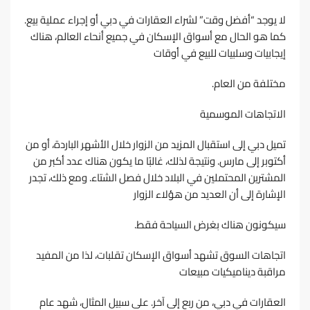
ﻻ ﻳﻮﺟﺪ “أﻓﻀﻞ وﻗﺖ” ﻟﺸﺮاء اﻟﻌﻘﺎرات ﻓﻲ دﺑﻲ أو إﺟﺮاء ﻋﻤﻠﻴﺔ ﺑﻴﻊ.
ﻛﻤﺎ ﻫﻮ اﻟﺤﺎل ﻣﻊ أﺳﻮاق اﻹﺳﻜﺎن ﻓﻲ ﺟﻤﻴﻊ أﻧﺤﺎء اﻟﻌﺎﻟﻢ، ﻫﻨﺎك
إﻳﺠﺎﺑﻴﺎت وﺳﻠﺒﻴﺎت ﻟﻠﺒﻴﻊ ﻓﻲ أوﻗﺎت
ﻣﺨﺘﻠﻔﺔ ﻣﻦ اﻟﻌﺎم.
اﻻﺗﺠﺎﻫﺎت اﻟﻤﻮﺳﻤﻴﺔ
ﺗﻤﻴﻞ دﺑﻲ إﻟﻰ اﺳﺘﻘﺒﺎل اﻟﻤﺰﻳﺪ ﻣﻦ اﻟﺰوار ﺧﻼل اﻷﺷﻬﺮ اﻟﺒﺎردة، أو ﻣﻦ
أﻛﺘﻮﺑﺮ إﻟﻰ ﻣﺎرس. وﻧﺘﻴﺠﺔ ﻟﺬﻟﻚ، ﻏﺎﻟﺒًﺎ ﻣﺎ ﻳﻜﻮن ﻫﻨﺎك ﻋﺪد أﻛﺒﺮ ﻣﻦ
اﻟﻤﺸﺘﺮﻳﻦ اﻟﻤﺤﺘﻤﻠﻴﻦ ﻓﻲ اﻟﺒﻼد ﺧﻼل ﻓﺼﻞ اﻟﺸﺘﺎء. وﻣﻊ ذﻟﻚ، ﺗﺠﺪر
اﻹﺷﺎرة إﻟﻰ أن اﻟﻌﺪﻳﺪ ﻣﻦ ﻫﺆﻻء اﻟﺰوار
ﺳﻴﻜﻮﻧﻮن ﻫﻨﺎك ﺑﻐﺮض اﻟﺴﻴﺎﺣﺔ ﻓﻘﻂ.
اﺗﺠﺎﻫﺎت اﻟﺴﻮق ﺗﺸﻬﺪ أﺳﻮاق اﻹﺳﻜﺎن ﺗﻘﻠﺒﺎت، ﻟﺬا ﻣﻦ اﻟﻤﻔﻴﺪ
ﻣﺮاﻗﺒﺔ دﻳﻨﺎﻣﻴﻜﻴﺎت ﻣﺒﻴﻌﺎت
اﻟﻌﻘﺎرات ﻓﻲ دﺑﻲ، ﻣﻦ رﺑﻊ إﻟﻰ آﺧﺮ. ﻋﻠﻰ ﺳﺒﻴﻞ اﻟﻤﺜﺎل، ﺷﻬﺪ ﻋﺎم