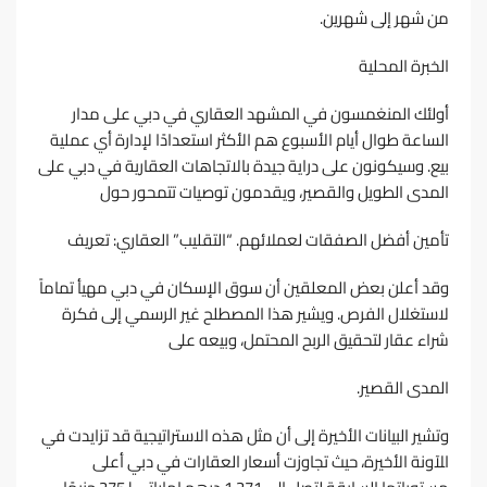
ﻣﻦ ﺷﻬﺮ إﻟﻰ ﺷﻬﺮﻳﻦ.
اﻟﺨﺒﺮة اﻟﻤﺤﻠﻴﺔ
أوﻟﺌﻚ اﻟﻤﻨﻐﻤﺴﻮن ﻓﻲ اﻟﻤﺸﻬﺪ اﻟﻌﻘﺎري ﻓﻲ دﺑﻲ ﻋﻠﻰ ﻣﺪار
اﻟﺴﺎﻋﺔ ﻃﻮال أﻳﺎم اﻷﺳﺒﻮع ﻫﻢ اﻷﻛﺜﺮ اﺳﺘﻌﺪادًا ﻹدارة أي ﻋﻤﻠﻴﺔ
ﺑﻴﻊ. وﺳﻴﻜﻮﻧﻮن ﻋﻠﻰ دراﻳﺔ ﺟﻴﺪة ﺑﺎﻻﺗﺠﺎﻫﺎت اﻟﻌﻘﺎرﻳﺔ ﻓﻲ دﺑﻲ ﻋﻠﻰ
اﻟﻤﺪى اﻟﻄﻮﻳﻞ واﻟﻘﺼﻴﺮ، وﻳﻘﺪﻣﻮن ﺗﻮﺻﻴﺎت ﺗﺘﻤﺤﻮر ﺣﻮل
ﺗﺄﻣﻴﻦ أﻓﻀﻞ اﻟﺼﻔﻘﺎت ﻟﻌﻤﻼﺋﻬﻢ. “اﻟﺘﻘﻠﻴﺐ” اﻟﻌﻘﺎري: ﺗﻌﺮﻳﻒ
وﻗﺪ أﻋﻠﻦ ﺑﻌﺾ اﻟﻤﻌﻠﻘﻴﻦ أن ﺳﻮق اﻹﺳﻜﺎن ﻓﻲ دﺑﻲ ﻣﻬﻴﺄ ﺗﻤﺎﻣﺎً
ﻻﺳﺘﻐﻼل اﻟﻔﺮص. وﻳﺸﻴﺮ ﻫﺬا اﻟﻤﺼﻄﻠﺢ ﻏﻴﺮ اﻟﺮﺳﻤﻲ إﻟﻰ ﻓﻜﺮة
ﺷﺮاء ﻋﻘﺎر ﻟﺘﺤﻘﻴﻖ اﻟﺮﺑﺢ اﻟﻤﺤﺘﻤﻞ، وﺑﻴﻌﻪ ﻋﻠﻰ
اﻟﻤﺪى اﻟﻘﺼﻴﺮ.
وﺗﺸﻴﺮ اﻟﺒﻴﺎﻧﺎت اﻷﺧﻴﺮة إﻟﻰ أن ﻣﺜﻞ ﻫﺬه اﻻﺳﺘﺮاﺗﻴﺠﻴﺔ ﻗﺪ ﺗﺰاﻳﺪت ﻓﻲ
اﻶوﻧﺔ اﻷﺧﻴﺮة، ﺣﻴﺚ ﺗﺠﺎوزت أﺳﻌﺎر اﻟﻌﻘﺎرات ﻓﻲ دﺑﻲ أﻋﻠﻰ