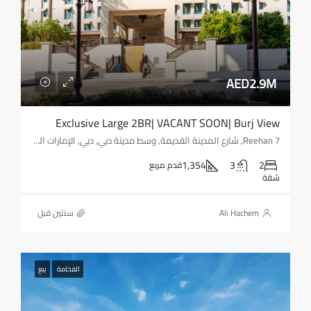
AED2.9M
Exclusive Large 2BR| VACANT SOON| Burj View
Reehan 7, شارع المدينة القديمة, وسط مدينة دبي, دبي, الإمارات العربية المتحدة
1,354
3
2
قدم مربع
شقة
Ali Hachem
‏سنتين قبل
الفخامة
بيع