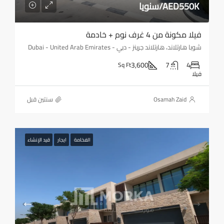
AED550K/سنويا
فيلا مكونة من 4 غرف نوم + خادمة
شوبا هارتلاند، هارتلاند جرينز - دبي - Dubai - United Arab Emirates
3,600
7
4
Sq Ft
فيلا
Osamah Zaid
‏سنتين قبل
الفخامة
ايجار
قيد الإنشاء