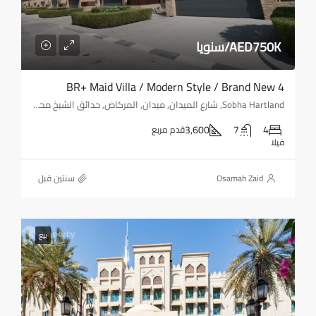
AED750K/سنويا
4 BR+ Maid Villa / Modern Style / Brand New
Sobha Hartland, شارع الميدان, ميدان, المركاض, حدائق الشيخ محمد بن راشد/وادي الصفا 1, دبي, الإمارات العربية المتحدة
3,600
7
4
قدم مربع
فيلا
Osamah Zaid
‏سنتين قبل
بيع