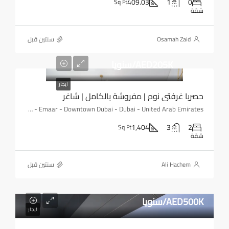
409.03
1
0
Sq Ft
شقة
Osamah Zaid
‏سنتين قبل
AED205K/سنويا
ايجار
حصريا غرفتي نوم | مفروشة بالكامل | شاغر
BLVD Heights - Downtown - Emaar - Downtown Dubai - Dubai - United Arab Emirates
1,404
3
2
Sq Ft
شقة
Ali Hachem
‏سنتين قبل
AED500K/سنويا
ايجار