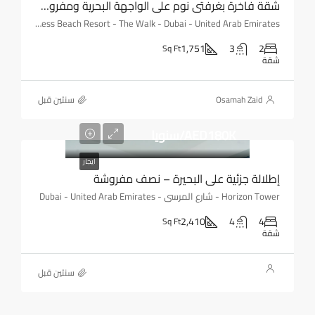
شقة فاخرة بغرفتي نوم على الواجهة البحرية ومفروشة بالكامل
Address Beach Resort - The Walk - Dubai - United Arab Emirates
1,751
3
2
Sq Ft
شقة
Osamah Zaid
‏سنتين قبل
AED180K/سنويا
ايجار
إطلالة جزئية على البحيرة – نصف مفروشة
Horizon Tower - شارع المرسى - Dubai - United Arab Emirates
2,410
4
4
Sq Ft
شقة
‏سنتين قبل