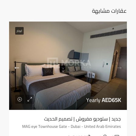
عقارات مشابهة
ايجار
Yearly
AED65K
جديد | ستوديو مفروش | تصميم الحديث
MAG eye Townhouse Gate - Dubai - United Arab Emirates