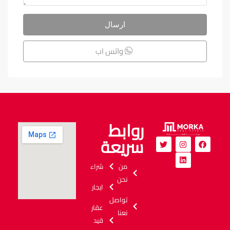
ارسال
واتس اب
روابط
سريعة
من
شراء
نحن
ايجار
تواصل
عقار
نعنا
قيد