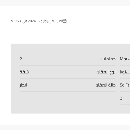
تحديث في يونيو 6, 2024 في 1:53 م
Mork
حمامات:
2
نوع العقار:
شقة
حالة العقار:
ايجار
2