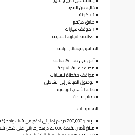
■ إطلالة على البرج والخور
■ خالية من المبرد
■ 1 بلكونة
■ طابق مرتفع
■ 1 موقف سيارات
■ العلامة التجارية الجديدة
المرافق ووسائل الراحة:
■ أمن على مدار 24 ساعة
■ مصاعد عالية السرعة
■ مواقف مغطاة للسيارات
■ الوصول المباشر إلى الشاطئ
■ صالة الألعاب الرياضية
■ حمام سباحة
المدفوعات:
■ الإيجار: 200,000 درهم إماراتي تدفع في شيك واحد (غير قابل للتفاوض)
■ مبلغ تأمين بقيمة 20,000 درهم إماراتي على شكل شيك/نقد