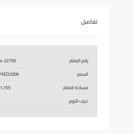
تفاصيل
رقم العقار:
a-22750
السعر:
AED200K/سنويا
مساحة العقار:
1,155 Sq Ft
غرف النوم: