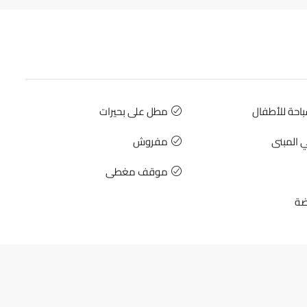
حة للأطفال
مطل على بحيرات
 المبنى
مفروش
موقف مغطى
ضة