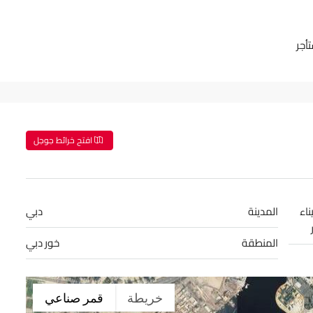
أجر
افتح خرائط جوجل
ناء
المدينة
دبي
المنطقة
خور دبي
خريطة
قمر صناعي