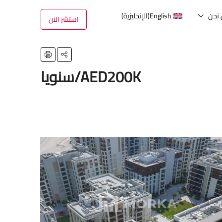
نحن
English
(
الإنجليزية
)
استشر الآن
AED200K/سنويا