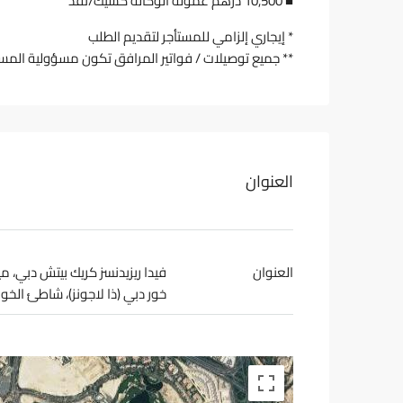
■ 10,500 درهم عمولة الوكالة كشيك/نقد
* إيجاري إلزامي للمستأجر لتقديم الطلب
** جميع توصيلات / فواتير المرافق تكون مسؤولية المست
العنوان
العنوان
فيدا ريزيدنسز كريك بيتش دبي، مي
خور دبي (ذا لاجونز)، شاطئ الخور