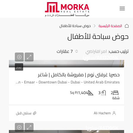
الصفحة الرئيسية
حوض سباحة للأطفال
حوض سباحة للأطفال
ترتيب حسب:
امر افتراضي
7 عقارات
AED205K/سنويا
ايجار
حصريا غرفتي نوم | مفروشة بالكامل | شاغر
BLVD Heights - Downtown - Emaar - Downtown Dubai - Dubai - United Arab Emirates
1,404
3
2
Sq Ft
شقة
Ali Hachem
‏سنتين قبل
AED95K/سنويا