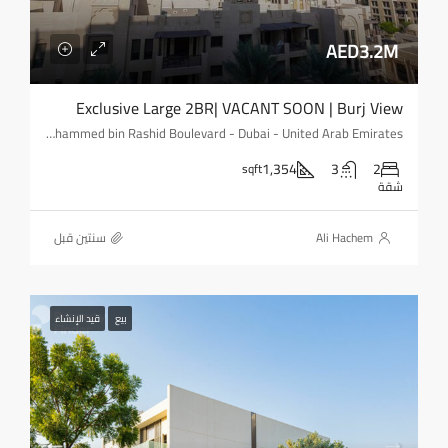
AED3.2M
Exclusive Large 2BR| VACANT SOON | Burj View
Reehan 1 - Sheikh Mohammed bin Rashid Boulevard - Dubai - United Arab Emirates
1,354
3
2
sqft
شقة
Ali Hachem
‏سنتين قبل
بيع
قيد الإنشاء