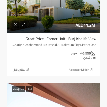
AED11.2M
Great Price | Corner Unit | Burj Khalifa View
Mohammed Bin Rashid Al Maktoum City District One, مدينة محمد بن راشد, المركاض, دبي, الإمارات العربية المتحدة
6,559
قدم مربع
أرض, تجاري
Alexander Nikitin
‏سنتين قبل
ايجار
قيد الإنشاء