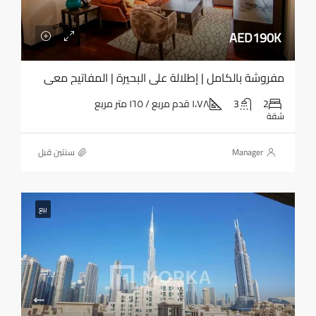
AED190K
مفروشة بالكامل | إطلالة على البحيرة | المفاتيح معي
2
3
١،٧٨ قدم مربع / ١٦٥ متر مربع
شقة
Manager
‏سنتين قبل
بيع