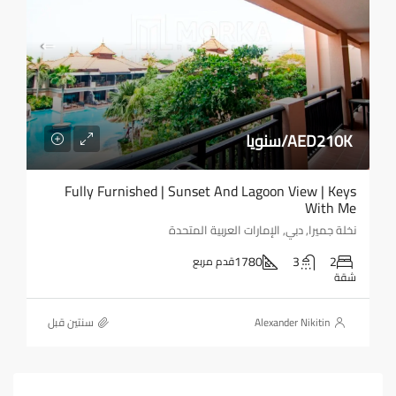
AED210K/سنويا
Fully Furnished | Sunset And Lagoon View | Keys
With Me
نخلة جميرا, دبي, الإمارات العربية المتحدة
1780
3
2
قدم مربع
شقة
Alexander Nikitin
‏سنتين قبل