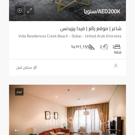
AED200K/سنويا
شاغر | موقع رائع | فيدا ريزيدنس
Vida Residences Creek Beach - Dubai - United Arab Emirates
1,155
2
2
Sq Ft
شقة
‏سنتين قبل
ايجار