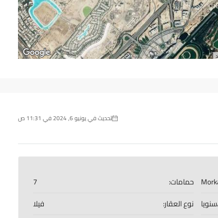
د
تحديث في يونيو 6, 2024 في 11:31 ص
Mork
حمامات:
7
نوع العقار:
فيلا