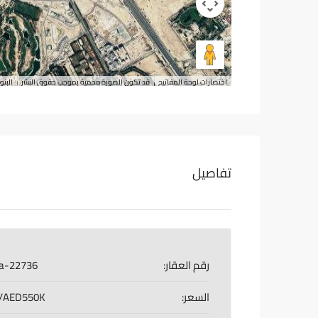
اختصارات لوحة المفاتيح
قد تكون الصورة محمية بموجب حقوق النشر
البنو
تفاصيل
رقم العقار:
a-22736
السعر:
AED550K/سنويا