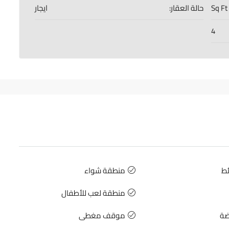
حالة العقار:
ايجار
4
ئط
منطقة شواء
منطقة لعب للأطفال
ضة
موقف مغطى