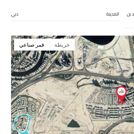
 بن
المدينة
دبي
خريطة
قمر صناعي