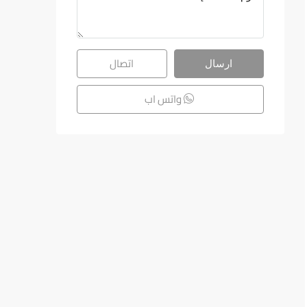
اتصال
ارسال
واتس اب