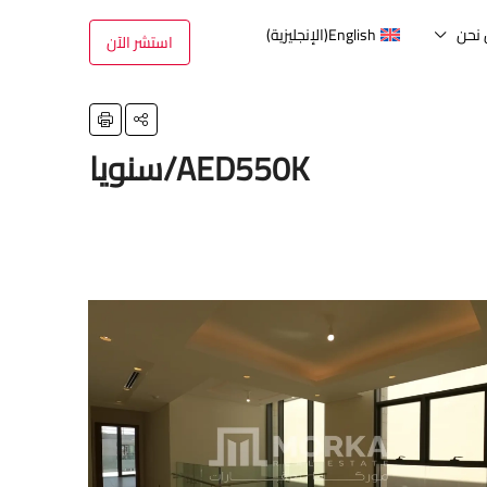
نحن
English
(
الإنجليزية
)
استشر الآن
AED550K/سنويا