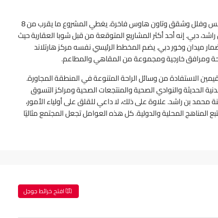
شوبا هارتلاند هو مجتمع سكني يتكون من شقق دوبلكس وفلل وشقق وتاون هاوس فاخرة. يغطي المشروع ما يقرب من 8
شد، دبي. إنه أحد أكثر المشاريع المتوقعة من قبل شوبا العقارية حيث
مدينة ومضمار ميدان وخور دبي. يضم المخطط الرئيسي نفسه مركز هارتلاند
وحة ومرافق خارجية ومجموعة من المقاهي والمطاعم.
قيمين الاستفادة من وسائل الراحة المتنوعة في المنطقة المجاورة.
لبدنية الحديثة والنوادي الصحية والمنتجعات الصحية ومراكز التسوق
ة محمد بن راشد. علاوة على ذلك، لا داعي للقلق على أولياء الأمور،
 المناهج المحلية والدولية. كل هذه العوامل تجعل المجتمع مثاليًا
افتح خرائط جوجل